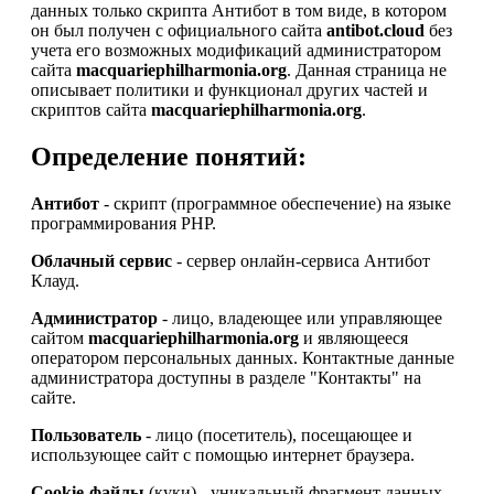
данных только скрипта Антибот в том виде, в котором
он был получен с официального сайта
antibot.cloud
без
учета его возможных модификаций администратором
сайта
macquariephilharmonia.org
. Данная страница не
описывает политики и функционал других частей и
скриптов сайта
macquariephilharmonia.org
.
Определение понятий:
Антибот
- скрипт (программное обеспечение) на языке
программирования PHP.
Облачный сервис
- сервер онлайн-сервиса Антибот
Клауд.
Администратор
- лицо, владеющее или управляющее
сайтом
macquariephilharmonia.org
и являющееся
оператором персональных данных. Контактные данные
администратора доступны в разделе "Контакты" на
сайте.
Пользователь
- лицо (посетитель), посещающее и
использующее сайт с помощью интернет браузера.
Cookie-файлы
(куки) - уникальный фрагмент данных,